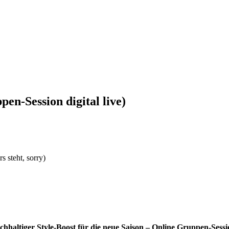
en-Session digital live)
 steht, sorry)
chhaltiger Style
-Boost für die neue Saison – Online Gruppen-Sessi