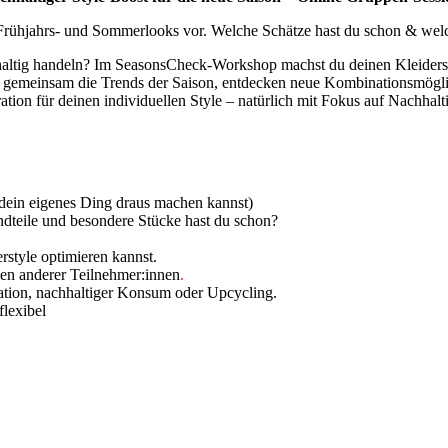
e Frühjahrs- und Sommerlooks vor. Welche Schätze hast du schon & wel
hhaltig handeln? Im SeasonsCheck-
Workshop
machst du deinen Kleidersc
n gemeinsam die
Trends der Saison,
entdecken neue Kombinationsmöglichk
ation für deinen individuellen Style – natürlich mit Fokus auf Nachhalti
 dein
eigenes Ding draus
machen kannst)
ndteile und besondere Stücke hast du schon?
rstyle optimieren kannst.
en anderer Teilnehmer:innen
.
ation, nachhaltige
r
Konsum
oder
Upcycling.
flexibel