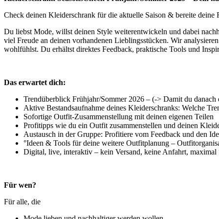
Check deinen Kleiderschrank für die aktuelle Saison & bereite dein
Du
liebst Mode
, willst deinen Style weiterentwickeln und dabei nac
viel Freude an deinen vorhandenen
Lieblingsstücke
n. Wir analysiere
wohlfühlst. Du erhältst direktes
Feedback
,
praktische Tools
und Inspir
Das erwartet dich:
Trendüberblick
Frühjahr/Sommer 2026 –
(->
Damit du danach
Aktive
Bestandsaufnahme deines Kleiderschrank
s: Welche Tre
Sofortige
Outfit-Zusammenstellung
mit deinen eigenen Teilen
Profitipps wie du ein Outfit zusammenstellen und deinen Kleide
Austausch in der Gruppe:
Profitiere vom Feedback und den Ide
°
Ideen
& Tools für
deine
weitere Outfitplanung –
Outfitorganis
Digital, live, interaktiv
– kein Versand, keine Anfahrt, maximal 
Für wen?
Für alle, die
Mode lieben
und nachhaltiger werden wollen.