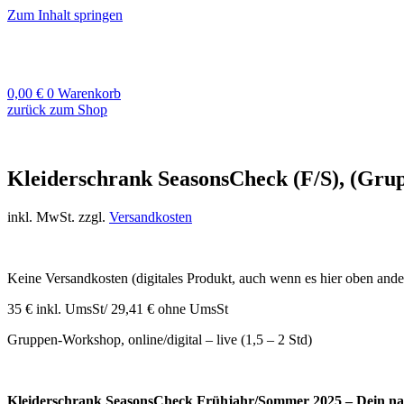
Zum Inhalt springen
0,00
€
0
Warenkorb
zurück zum Shop
Kleiderschrank SeasonsCheck (F/S), (Grupp
inkl. MwSt.
zzgl.
Versandkosten
Keine Versandkosten (digitales Produkt, auch wenn es hier oben anders
35 € inkl. UmsSt/ 29,41 € ohne UmsSt
Gruppen-Workshop, online/digital – live (
1,5 – 2 Std
)
K
leiderschrank SeasonsCheck
Frühjahr/Sommer 2025 – Dein
na