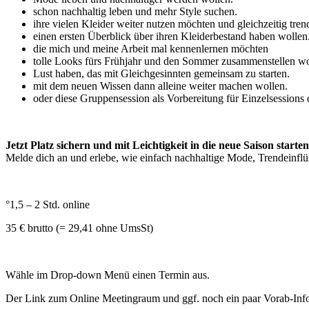
s
chon nachhaltig leben und
mehr Style
suchen.
ihre vielen Kleider weiter nutzen
möchten
und gleichzeitig tren
einen ersten Überblick über ihren Kleiderbestand haben wollen
die mich und meine Arbeit mal kennenlernen möchten
tolle
Looks für
s
Frühjahr und
den
Sommer zusammenstellen wo
Lust haben, das mit Gleichgesinnten gemeinsam zu starten.
mit dem neuen Wissen dann alleine weiter machen wollen.
oder
diese Gruppensession als
Vorbereitung für
E
inzelsession
s
Jetzt Platz sichern und mit Leichtigkeit in die neue Saison starten
Melde dich an und erlebe, wie einfach nachhaltige Mode, Trendeinflü
°1,5 – 2 Std. online
35 € brutto (= 29,41 ohne UmsSt)
Wähle im Drop-down Menü einen Termin aus.
Der Link zum Online Meetingraum und ggf. noch ein paar Vorab-Inf