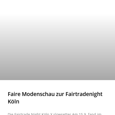
Faire Modenschau zur Fairtradenight
Köln
Die Fairtrade Night Köln X slowsetter Am 15.9. fand im